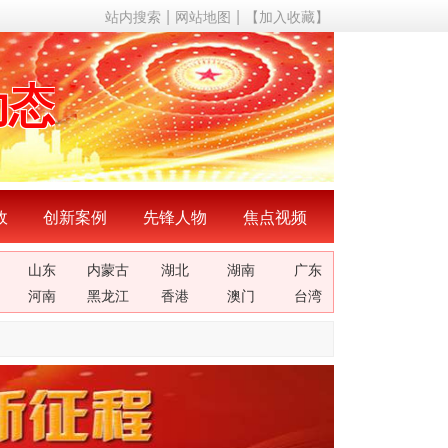
站内搜索
网站地图
【加入收藏】
声音
动态
成果
成就
政
创新案例
先锋人物
焦点视频
山东
内蒙古
湖北
湖南
广东
理论
河南
黑龙江
香港
澳门
台湾
关系
声音