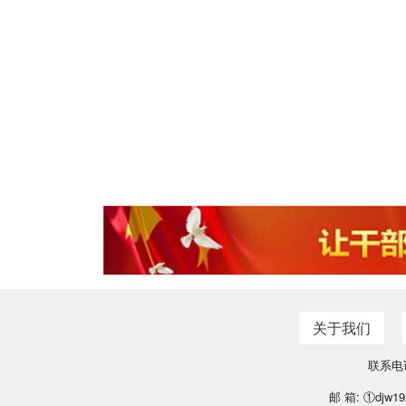
关于我们
联系电话
邮 箱: ①djw19