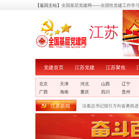
【返回主站】
全国基层党建网——全国性党建工作学
江苏
党建首页
江苏党建
江苏聚焦
北京
天津
河北
山西
辽宁
广西
海南
重庆
四川
贵州
江苏新闻
沿着总书记指引方向奋勇前进