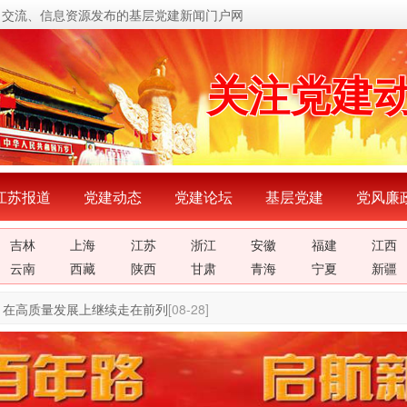
习交流、信息资源发布的基层党建新闻门户网
传递党的
关注党建
展示党建
宣传党建
江苏报道
党建动态
党建论坛
基层党建
党风廉
吉林
上海
江苏
浙江
安徽
福建
江西
传播党建
云南
西藏
陕西
甘肃
青海
宁夏
新疆
密切党群
 在高质量发展上继续走在前列
[08-28]
传递党的