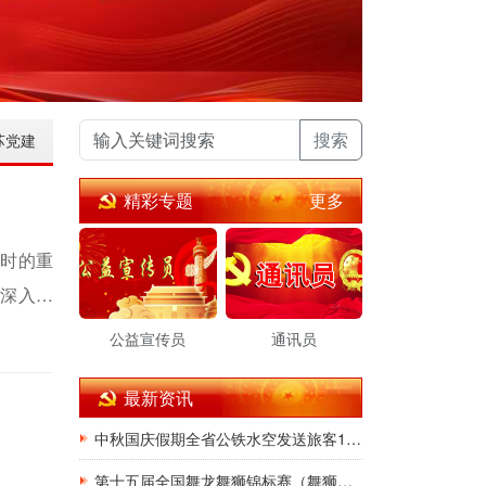
搜索
苏党建
更多
精彩专题
议时的重
、深入贯
上继续走
公益宣传员
通讯员
最新资讯
中秋国庆假期全省公铁水空发送旅客1988.9万人次
第十五届全国舞龙舞狮锦标赛（舞狮项目）在南京举行