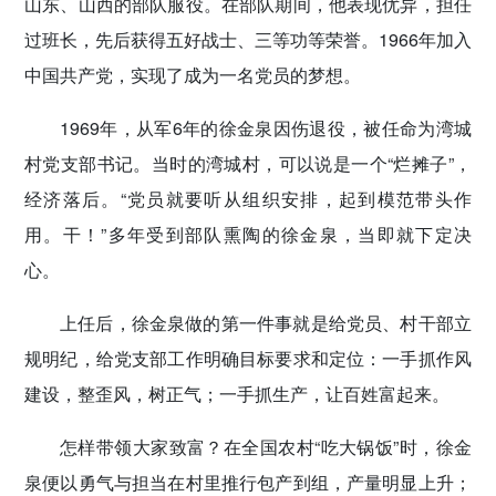
山东、山西的部队服役。在部队期间，他表现优异，担任
过班长，先后获得五好战士、三等功等荣誉。1966年加入
中国共产党，实现了成为一名党员的梦想。
1969年，从军6年的徐金泉因伤退役，被任命为湾城
村党支部书记。当时的湾城村，可以说是一个“烂摊子”，
经济落后。“党员就要听从组织安排，起到模范带头作
用。干！”多年受到部队熏陶的徐金泉，当即就下定决
心。
上任后，徐金泉做的第一件事就是给党员、村干部立
规明纪，给党支部工作明确目标要求和定位：一手抓作风
建设，整歪风，树正气；一手抓生产，让百姓富起来。
怎样带领大家致富？在全国农村“吃大锅饭”时，徐金
泉便以勇气与担当在村里推行包产到组，产量明显上升；