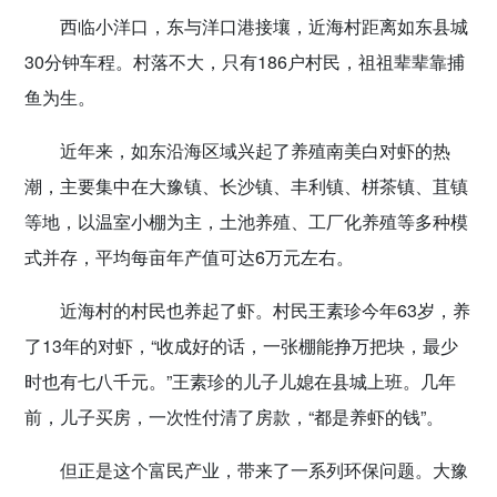
西临小洋口，东与洋口港接壤，近海村距离如东县城
30分钟车程。村落不大，只有186户村民，祖祖辈辈靠捕
鱼为生。
近年来，如东沿海区域兴起了养殖南美白对虾的热
潮，主要集中在大豫镇、长沙镇、丰利镇、栟茶镇、苴镇
等地，以温室小棚为主，土池养殖、工厂化养殖等多种模
式并存，平均每亩年产值可达6万元左右。
近海村的村民也养起了虾。村民王素珍今年63岁，养
了13年的对虾，“收成好的话，一张棚能挣万把块，最少
时也有七八千元。”王素珍的儿子儿媳在县城上班。几年
前，儿子买房，一次性付清了房款，“都是养虾的钱”。
但正是这个富民产业，带来了一系列环保问题。大豫