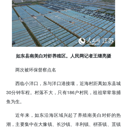
如东县南美白对虾养殖区。人民网记者王继亮摄
两次被环保督察点名
西临小洋口，东与洋口港接壤，近海村距离如东县城
30分钟车程。村落不大，只有186户村民，祖祖辈辈靠捕
鱼为生。
近年来，如东沿海区域兴起了养殖南美白对虾的热
潮，主要集中在大豫镇、长沙镇、丰利镇、栟茶镇、苴镇